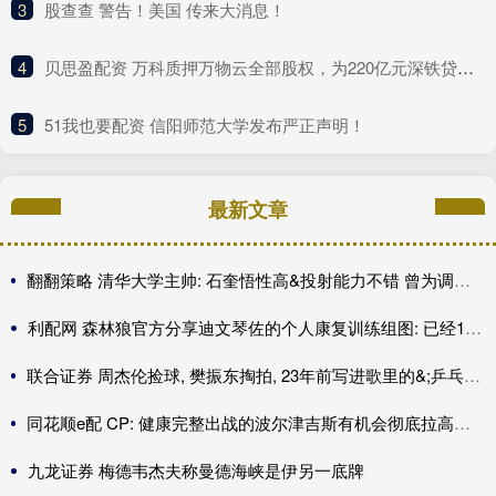
3
​股查查 警告！美国 传来大消息！
4
​贝思盈配资 万科质押万物云全部股权，为220亿元深铁贷款提供担保
5
​51我也要配资 信阳师范大学发布严正声明！
最新文章
翻翻策略 清华大学主帅: 石奎悟性高&投射能力不错 曾为调整透露苦练一年多
利配网 森林狼官方分享迪文琴佐的个人康复训练组图: 已经100天
联合证券 周杰伦捡球, 樊振东掏拍, 23年前写进歌里的&;乒乓乒乓&;照进现实
同花顺e配 CP: 健康完整出战的波尔津吉斯有机会彻底拉高勇士的上限
九龙证券 梅德韦杰夫称曼德海峡是伊另一底牌