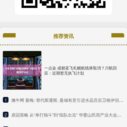
推荐资讯
一点金 成都直飞札幌航线将取消？川航回
应：近期暂无执飞计划
1
​擒牛网 曼晚: 替代斯通斯, 曼城有意引进水晶宫后卫格伊但将面对多队竞争
2
​鼎冠策略 从“单打独斗”到“组队出击” 华蓥山民宿产业大会开启发展新篇章