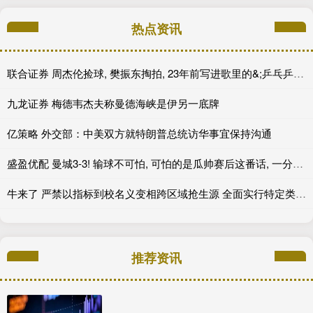
热点资讯
联合证券 周杰伦捡球, 樊振东掏拍, 23年前写进歌里的&;乒乓乒乓&;照进现实
九龙证券 梅德韦杰夫称曼德海峡是伊另一底牌
亿策略 外交部：中美双方就特朗普总统访华事宜保持沟通
盛盈优配 曼城3-3! 输球不可怕, 可怕的是瓜帅赛后这番话, 一分比没分好!
牛来了 严禁以指标到校名义变相跨区域抢生源 全面实行特定类型招生省级审核备案制 义务教育学校严禁设立重点班实验班等中小学阳光招生再升级
推荐资讯