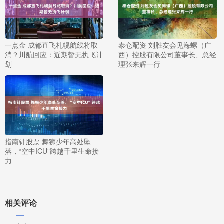
一点金 成都直飞札幌航线将取
泰仓配资 刘胜友会见海螺（广
消？川航回应：近期暂无执飞计
西）控股有限公司董事长、总经
划
理张来辉一行
指南针股票 舞狮少年高处坠
落，“空中ICU”跨越千里生命接
力
相关评论