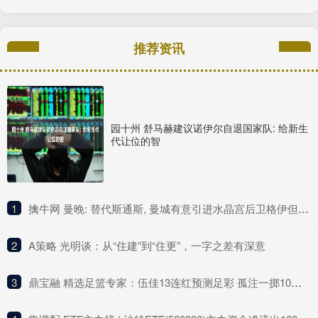
推荐资讯
园十州 舒马赫建议诺伊尔自退国家队: 给新生
代让位的智
1
​擒牛网 曼晚: 替代斯通斯, 曼城有意引进水晶宫后卫格伊但将面对多队竞争
2
​A策略 光明谈：从“住建”到“住更”，一字之差有深意
3
​鼎宝融 精选足篮专家：伍佳13连红预测足彩 孤注一掷10连红