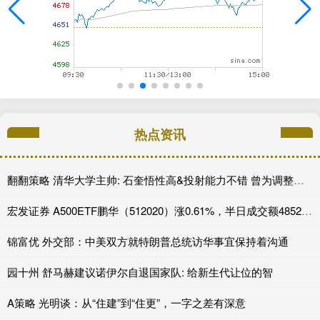
热点资讯
翻翻策略 清华大学主帅: 石奎悟性高&投射能力不错 曾为调整透露苦练一年多
宏发证券 A500ETF鹏华（512020）涨0.61%，半日成交额4852.85万元
锦富优 外交部：中美双方就特朗普总统访华事宜保持着沟通
园十州 舒马赫建议诺伊尔自退国家队: 给新生代让位的智
A策略 光明谈：从“住建”到“住更”，一字之差有深意